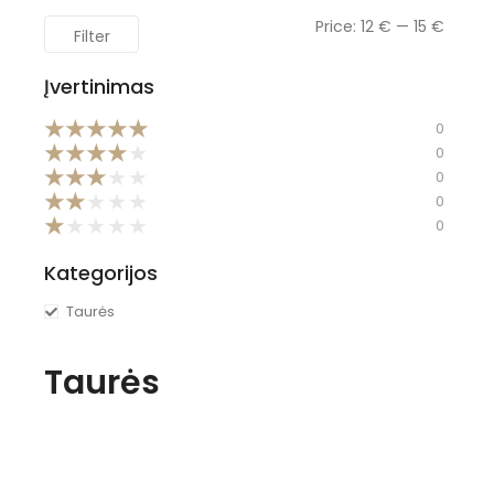
Price:
12 €
—
15 €
Filter
Įvertinimas
★
★
★
★
★
0
★
★
★
★
★
0
★
★
★
★
★
0
★
★
★
★
★
0
★
★
★
★
★
0
Kategorijos
Taurės
Taurės