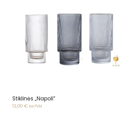
Žiūrėti pasirinkimus
Stiklinės „Napoli”
12,00
€
be PVM