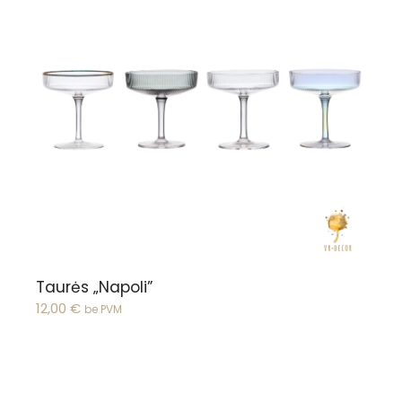
Žiūrėti pasirinkimus
Taurės „Napoli”
12,00
€
be PVM