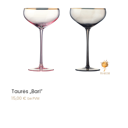
Žiūrėti pasirinkimus
Taurės „Bari”
15,00
€
be PVM