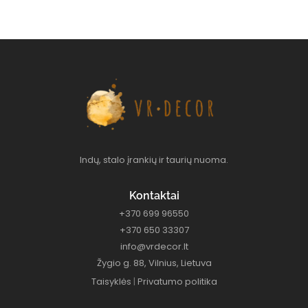
Indų, stalo įrankių ir taurių nuoma.
Kontaktai
+370 699 96550
+370 650 33307
info@vrdecor.lt
Žygio g. 88, Vilnius, Lietuva
Taisyklės
|
Privatumo politika