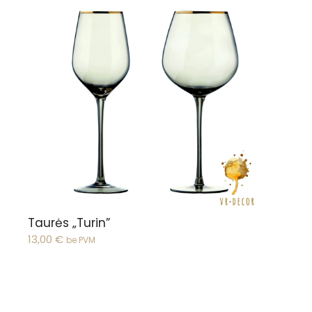
Žiūrėti pasirinkimus
Taurės „Turin”
13,00
€
be PVM