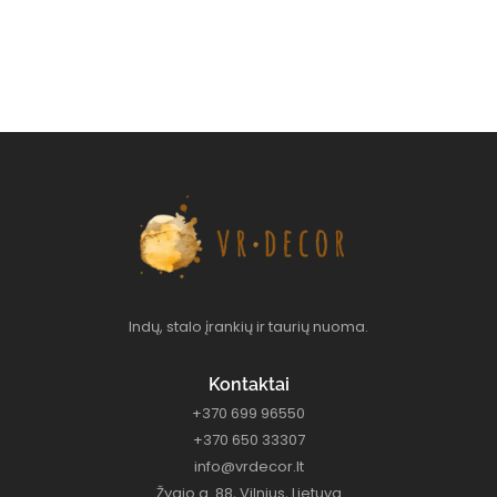
Indų, stalo įrankių ir taurių nuoma.
Kontaktai
+370 699 96550
+370 650 33307
info@vrdecor.lt
Žygio g. 88, Vilnius, Lietuva