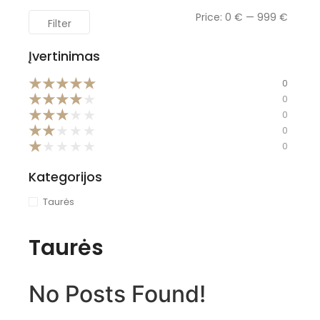
Price:
0 €
—
999 €
Filter
Įvertinimas
★
★
★
★
★
0
★
★
★
★
★
0
★
★
★
★
★
0
★
★
★
★
★
0
★
★
★
★
★
0
Kategorijos
Taurės
Taurės
No Posts Found!