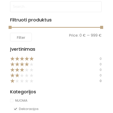
Filtruoti produktus
Price:
0 €
—
999 €
Filter
Įvertinimas
★
★
★
★
★
0
★
★
★
★
★
0
★
★
★
★
★
0
★
★
★
★
★
0
★
★
★
★
★
0
Kategorijos
NUOMA
Dekoracijos