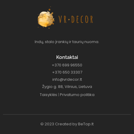
Indų, stalo įrankių ir taurių nuoma.
Kontaktai
+370 699 96550
+370 650 33307
info@vrdecor.lt
Žygio g. 88, Vilnius, Lietuva
Taisyklės
|
Privatumo politika
© 2023 Created by
BeTop.lt