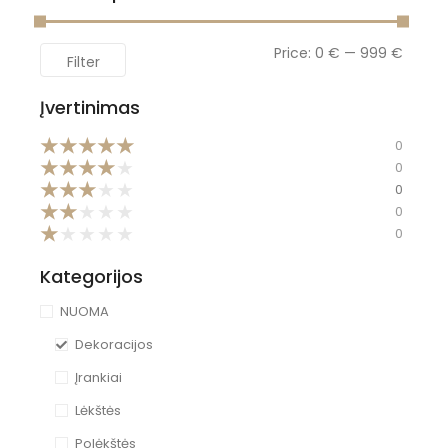
Price:
0 €
—
999 €
Filter
Įvertinimas
★
★
★
★
★
0
★
★
★
★
★
0
★
★
★
★
★
0
★
★
★
★
★
0
★
★
★
★
★
0
Kategorijos
NUOMA
Dekoracijos
Įrankiai
Lėkštės
Polėkštės