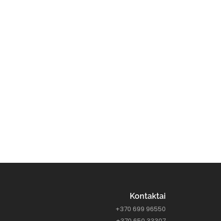
Kontaktai
+370 699 96550
+370 650 33307