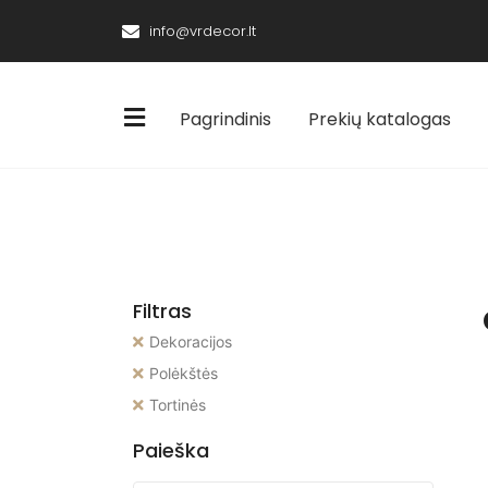
info@vrdecor.lt
Pagrindinis
Prekių katalogas
Filtras
Dekoracijos
Polėkštės
Tortinės
Paieška