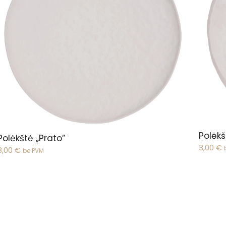
Peržiūrėti
Polėkš
Polėkštė „Prato”
3,00
€
3,00
€
be PVM