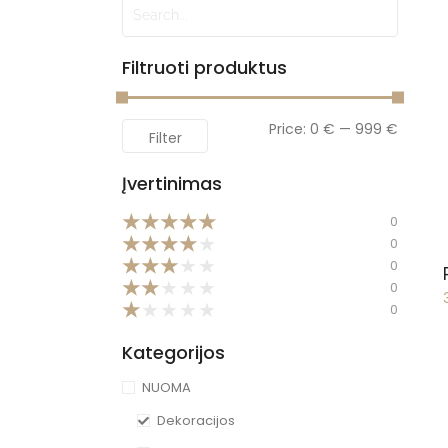
Filtruoti produktus
Price:
0 €
—
999 €
Filter
Įvertinimas
★
★
★
★
★
0
★
★
★
★
★
0
★
★
★
★
★
0
★
★
★
★
★
0
★
★
★
★
★
0
Kategorijos
NUOMA
Dekoracijos