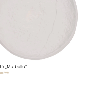
Peržiūrėti
tė „Marbella”
be PVM