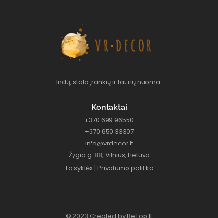
Indų, stalo įrankių ir taurių nuoma.
Kontaktai
+370 699 96550
+370 650 33307
info@vrdecor.lt
Žygio g. 88, Vilnius, Lietuva
Taisyklės
|
Privatumo politika
© 2023 Created by
BeTop.lt