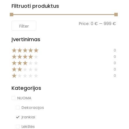
Filtruoti produktus
Price:
0 €
—
999 €
Filter
Įvertinimas
★
★
★
★
★
0
★
★
★
★
★
0
★
★
★
★
★
0
★
★
★
★
★
0
★
★
★
★
★
0
Kategorijos
NUOMA
Dekoracijos
Įrankiai
Lėkštės