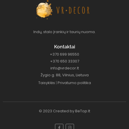
Indų, stalo įrankių ir taurių nuoma.
Kontaktai
+370 699 96550
+370 650 33307
info@vrdecor.lt
Žygio g. 88, Vilnius, Lietuva
Taisyklės
|
Privatumo politika
© 2023 Created by
BeTop.lt