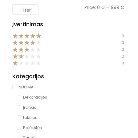
Price:
0 €
—
999 €
Filter
Įvertinimas
★
★
★
★
★
0
★
★
★
★
★
0
★
★
★
★
★
0
★
★
★
★
★
0
★
★
★
★
★
0
Kategorijos
NUOMA
Dekoracijos
Įrankiai
Lėkštės
Polėkštės
Taurės