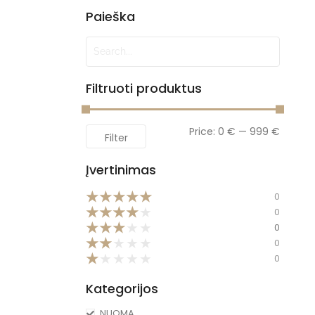
Paieška
Filtruoti produktus
Price:
0 €
—
999 €
Filter
Įvertinimas
★
★
★
★
★
0
★
★
★
★
★
0
★
★
★
★
★
0
★
★
★
★
★
0
★
★
★
★
★
0
Kategorijos
NUOMA