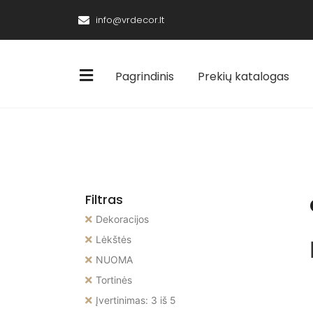
info@vrdecor.lt
Pagrindinis
Prekių katalogas
Filtras
Dekoracijos
Lėkštės
NUOMA
Tortinės
Įvertinimas: 3 iš 5