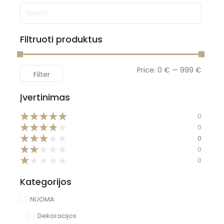
Filtruoti produktus
Price:
0 €
—
999 €
Filter
Įvertinimas
★
★
★
★
★
0
★
★
★
★
★
0
★
★
★
★
★
0
★
★
★
★
★
0
★
★
★
★
★
0
Kategorijos
NUOMA
Dekoracijos