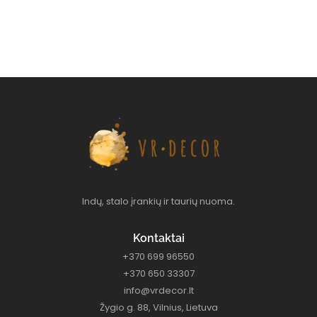
Indų, stalo įrankių ir taurių nuoma.
Kontaktai
+370 699 96550
+370 650 33307
info@vrdecor.lt
Žygio g. 88, Vilnius, Lietuva