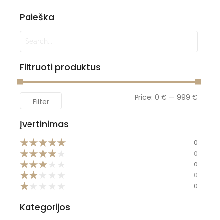
Paieška
Filtruoti produktus
Price:
0 €
—
999 €
Filter
Įvertinimas
★
★
★
★
★
0
★
★
★
★
★
0
★
★
★
★
★
0
★
★
★
★
★
0
★
★
★
★
★
0
Kategorijos