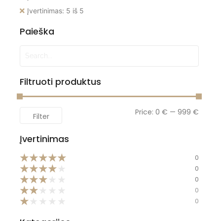
Įvertinimas: 5 iš 5
Paieška
Filtruoti produktus
Price:
0 €
—
999 €
Filter
Įvertinimas
★
★
★
★
★
0
★
★
★
★
★
0
★
★
★
★
★
0
★
★
★
★
★
0
★
★
★
★
★
0