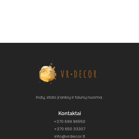
Indų, stalo įrankių ir taurių nuoma.
Kontaktai
+370 699 96550
+370 650 33307
info@vrdecor.lt