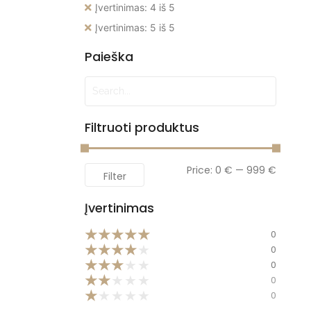
Įvertinimas: 4 iš 5
Įvertinimas: 5 iš 5
Paieška
Filtruoti produktus
Price:
0 €
—
999 €
Filter
Įvertinimas
★
★
★
★
★
0
★
★
★
★
★
0
★
★
★
★
★
0
★
★
★
★
★
0
★
★
★
★
★
0