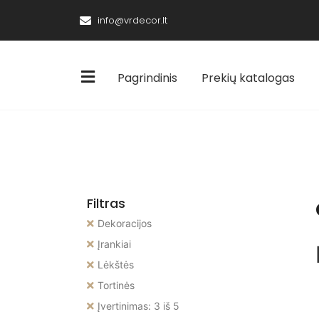
info@vrdecor.lt
Pagrindinis
Prekių katalogas
Filtras
Dekoracijos
Įrankiai
Lėkštės
Tortinės
Įvertinimas: 3 iš 5