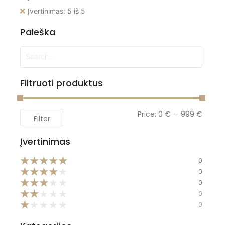
Įvertinimas: 5 iš 5
Paieška
Filtruoti produktus
Price:
0 €
—
999 €
Filter
Įvertinimas
★
★
★
★
★
0
★
★
★
★
★
0
★
★
★
★
★
0
★
★
★
★
★
0
★
★
★
★
★
0