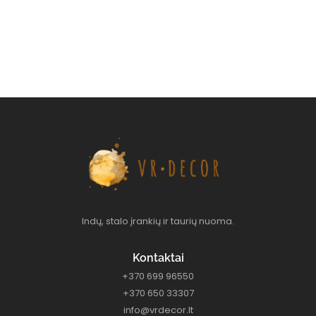
Indų, stalo įrankių ir taurių nuoma.
Kontaktai
+370 699 96550
+370 650 33307
info@vrdecor.lt