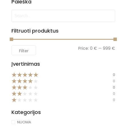
Paieška
Filtruoti produktus
Price:
0 €
—
999 €
Filter
Įvertinimas
★
★
★
★
★
0
★
★
★
★
★
0
★
★
★
★
★
0
★
★
★
★
★
0
★
★
★
★
★
0
Kategorijos
NUOMA