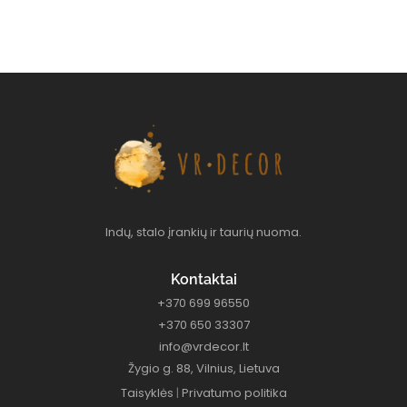
Indų, stalo įrankių ir taurių nuoma.
Kontaktai
+370 699 96550
+370 650 33307
info@vrdecor.lt
Žygio g. 88, Vilnius, Lietuva
Taisyklės
|
Privatumo politika