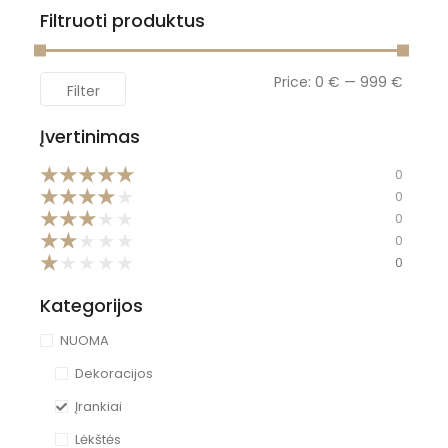
Filtruoti produktus
Price:
0 €
—
999 €
Filter
Įvertinimas
★
★
★
★
★
0
★
★
★
★
★
0
★
★
★
★
★
0
★
★
★
★
★
0
★
★
★
★
★
0
Kategorijos
NUOMA
Dekoracijos
Įrankiai
Lėkštės