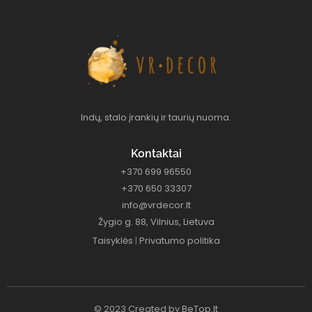
Indų, stalo įrankių ir taurių nuoma.
Kontaktai
+370 699 96550
+370 650 33307
info@vrdecor.lt
Žygio g. 88, Vilnius, Lietuva
Taisyklės
|
Privatumo politika
© 2023 Created by
BeTop.lt