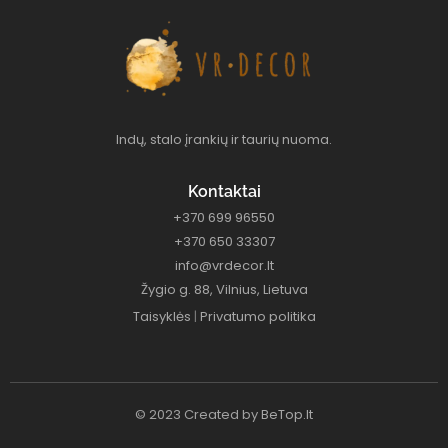
Indų, stalo įrankių ir taurių nuoma.
Kontaktai
+370 699 96550
+370 650 33307
info@vrdecor.lt
Žygio g. 88, Vilnius, Lietuva
Taisyklės
|
Privatumo politika
© 2023 Created by
BeTop.lt