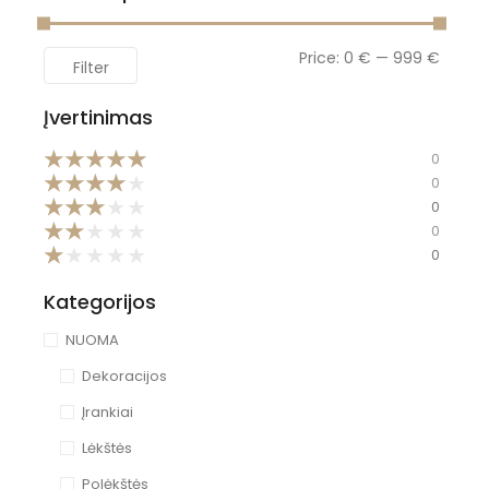
Price:
0 €
—
999 €
Filter
Įvertinimas
★
★
★
★
★
0
★
★
★
★
★
0
★
★
★
★
★
0
★
★
★
★
★
0
★
★
★
★
★
0
Kategorijos
NUOMA
Dekoracijos
Įrankiai
Lėkštės
Polėkštės