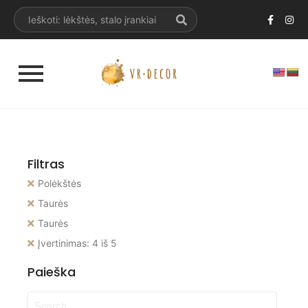
Filtras
Polėkštės
Taurės
Taurės
Įvertinimas: 4 iš 5
Paieška