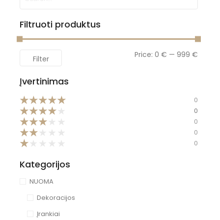
Filtruoti produktus
Price:
0 €
—
999 €
Filter
Įvertinimas
★
★
★
★
★
0
★
★
★
★
★
0
★
★
★
★
★
0
★
★
★
★
★
0
★
★
★
★
★
0
Kategorijos
NUOMA
Dekoracijos
Įrankiai