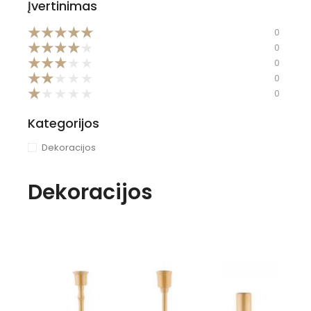
Įvertinimas
★
★
★
★
★
0
★
★
★
★
★
0
★
★
★
★
★
0
★
★
★
★
★
0
★
★
★
★
★
0
Kategorijos
Dekoracijos
Dekoracijos