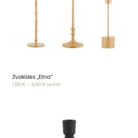
Žiūrėti pasirinkimus
Žvakidės „Etna”
1,50
€
–
4,50
€
be PVM