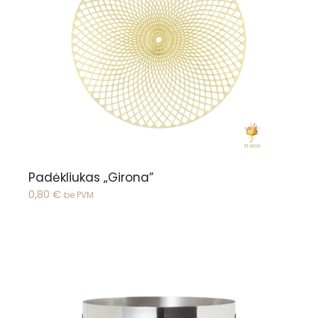
Peržiūrėti
Padėkliukas „Girona”
0,80
€
be PVM