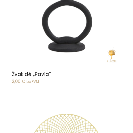
Peržiūrėti
Žvakidė „Pavia”
2,00
€
be PVM