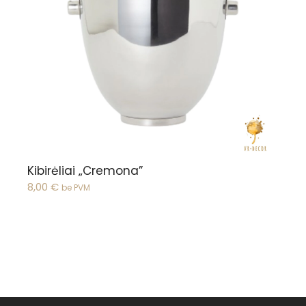
Peržiūrėti
Kibirėliai „Cremona”
8,00
€
be PVM