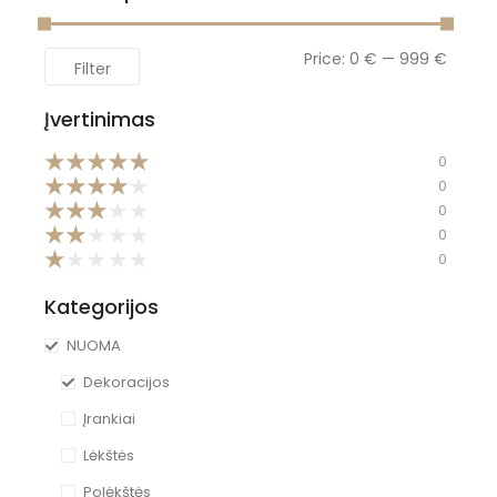
Price:
0 €
—
999 €
Filter
Įvertinimas
★
★
★
★
★
0
★
★
★
★
★
0
★
★
★
★
★
0
★
★
★
★
★
0
★
★
★
★
★
0
Kategorijos
NUOMA
Dekoracijos
Įrankiai
Lėkštės
Polėkštės