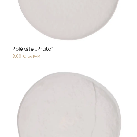
Polėkštė „Prato”
3,00
€
be PVM
Peržiūrėti