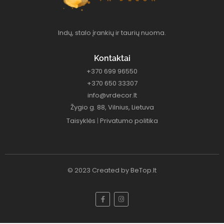
Indų, stalo įrankių ir taurių nuoma.
Kontaktai
+370 699 96550
+370 650 33307
info@vrdecor.lt
Žygio g. 88, Vilnius, Lietuva
Taisyklės
|
Privatumo politika
© 2023 Created by
BeTop.lt