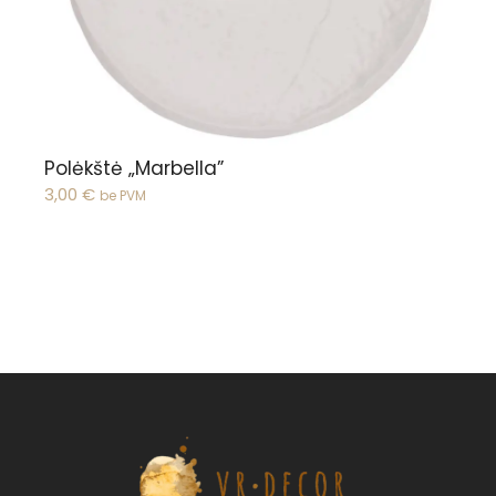
Polėkštė „Marbella”
3,00
€
be PVM