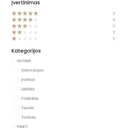
Įvertinimas
★
★
★
★
★
0
★
★
★
★
★
0
★
★
★
★
★
0
★
★
★
★
★
0
★
★
★
★
★
0
Kategorijos
NUOMA
Dekoracijos
Įrankiai
Lėkštės
Polėkštės
Taurės
Tortinės
PIRKTI