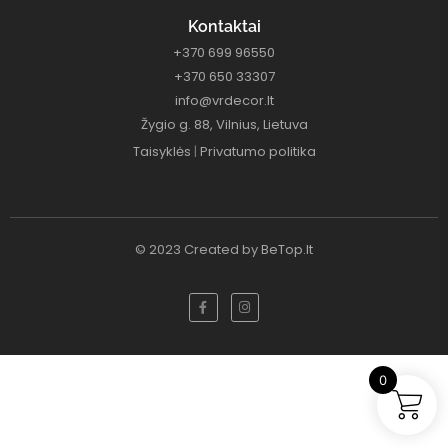
Kontaktai
+370 699 96550
+370 650 33307
info@vrdecor.lt
Žygio g. 88, Vilnius, Lietuva
Taisyklės
|
Privatumo politika
© 2023 Created by
BeTop.lt
0