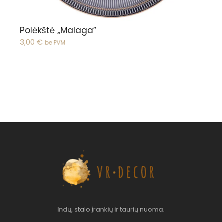
Polėkštė „Malaga”
3,00
€
be PVM
Indų, stalo įrankių ir taurių nuoma.