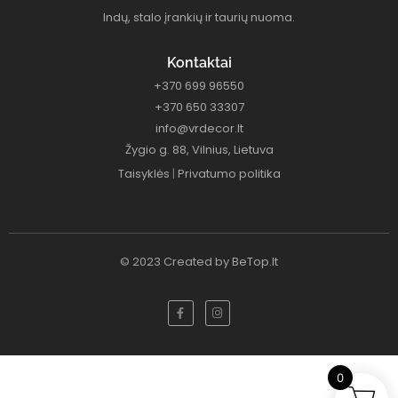
Indų, stalo įrankių ir taurių nuoma.
Kontaktai
+370 699 96550
+370 650 33307
info@vrdecor.lt
Žygio g. 88, Vilnius, Lietuva
Taisyklės
|
Privatumo politika
© 2023 Created by
BeTop.lt
0